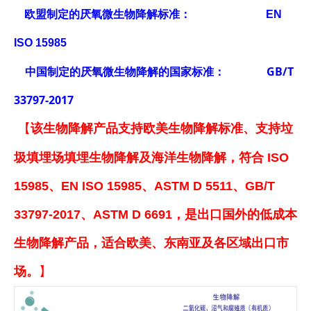
欧盟制定的厌氧微生物降解标准： EN
ISO 15985
中国制定的厌氧微生物降解的国家标准： GB/T
33797-2017
【
该
生物
降解产品支持欧美
生物降解
标准
、
支持垃
圾填埋场填埋
生物
降解及海洋
生物
降解，符合
ISO
15985
、
EN ISO 15985、ASTM
D 5511、GB/T
33797-2017
、
ASTM
D
669
1
，是出口国外的低成本
生物降解
产品，适合欧美、东南亚及各区域出口市
场
。
】