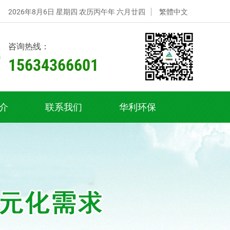
2026年8月6日 星期四 农历丙午年 六月廿四
繁體中文
咨询热线：
1
1
1
5
5
5
6
6
6
3
3
3
4
4
4
3
3
3
6
6
6
6
6
6
6
6
6
0
0
0
1
1
1
介
联系我们
华利环保