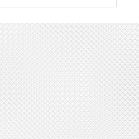
山东华利环保工程有限公司
电话：15634366601
邮箱：smithshs@126.com
地址：山东省济宁市任城区金宇路4号
海能国际C座