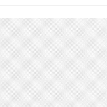
降解案例
新闻中心
电器电子
化妆品
企业动态
食品包装
生活用品
行业新闻
塑料袋
渔具浮漂
标准法规
物流快递
酒店用品
专家观点
薄膜行业
服装鞋业
学术视野
吸塑片材
复合软包装
文体玩具
医用材料
纸类涂层
降解研发
其他应用