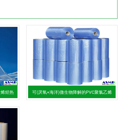
聚烯烃热
可(厌氧+海洋)微生物降解的PVC聚氯乙烯
热收缩膜