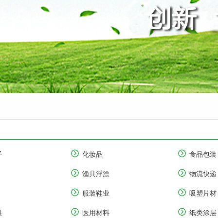
子
化妆品
食品包装
渔具浮漂
物流快递
服装鞋业
吸塑片材
具
医用材料
纸类涂层