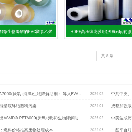
洋)微生物降解的PVC聚氯乙烯
HDPE高压缠绕膜用(厌氧+海洋)
标签膜
解母粒/助剂
共 5 条
ASMD®-EVA7000(厌氧+海洋)生物降解助剂： 导入EVA塑料生物降解创新
2026-02
能彻底终结塑料污染
成都加强版
2024-01
山东华利推出ASMD®-PET6000(厌氧+海洋)生物降解助剂， 创新地解决
中美达成历
2026-02
：燃料价格推高废物处理成本
2022-05