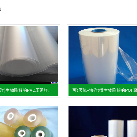
用
海洋)生物降解的PVC压延膜、
可(厌氧+海洋)微生物降解的POF
PVC压延片材
收缩膜