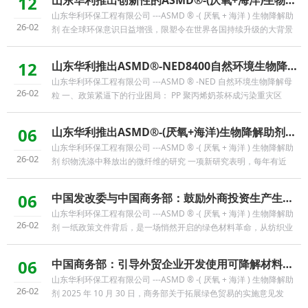
12
山东华利推出创新性的ASMD®-(厌氧+海洋)生物降解助剂， 为ES 复合纤维(PET涤纶
山东华利环保工程有限公司 ---ASMD ® -( 厌氧 + 海洋 ) 生物降解助
26-02
剂 在全球环保意识日益增强，限塑令在世界各国持续升级的大背景
下，塑料污染问题正受到前所未有的关注。 从法国逐 ...
12
山东华利推出ASMD®-NED8400自然环境生物降解母粒新技术 破局白色污染，让PP聚丙
山东华利环保工程有限公司 ---ASMD ® -NED 自然环境生物降解母
26-02
粒 一、政策紧逼下的行业困局： PP 聚丙烯奶茶杯成污染重灾区
2025 年 9 月 1 日，《上海市人民代表大会常务委员会关于深入 ...
06
山东华利推出ASMD®-(厌氧+海洋)生物降解助剂， 助力解决织物洗涤中释放出的微
山东华利环保工程有限公司 ---ASMD ® -( 厌氧 + 海洋 ) 生物降解助
26-02
剂 织物洗涤中释放出的微纤维的研究 一项新研究表明，每年有近
13,000 吨微纤维（相当于每天两辆垃圾车）被排放到欧洲 ...
06
中国发改委与中国商务部：鼓励外商投资生产生物降解产品
山东华利环保工程有限公司 ---ASMD ® -( 厌氧 + 海洋 ) 生物降解助
26-02
剂 一纸政策文件背后，是一场悄然开启的绿色材料革命，从纺织业
到化学制造业，生物降解塑料迎来新的发展机遇。 中 ...
06
中国商务部：引导外贸企业开发使用可降解材料制造的产品
山东华利环保工程有限公司 ---ASMD ® -( 厌氧 + 海洋 ) 生物降解助
26-02
剂 2025 年 10 月 30 日，商务部关于拓展绿色贸易的实施意见发
布。 各省、自治区、直辖市人民政府，外交部、国家发展改 ...