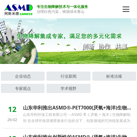
专注生物降解技术与一体化服务

治理白色污染，铸就绿水青山
企业动态
行业新闻
标准法规
专家观点
学术视野
12
山东华利推出ASMD®-PET7000(厌氧+海洋)生物降解助剂， 开启PET透明包装环保新时代
山东华利环保工程有限公司 ---ASMD ® -( 厌氧 + 海洋 ) 生物降解助
26-02
剂 在全球环保浪潮席卷各行业的当下，包装领域的可持续发展成为
焦点。 PET 片材及 PET 吸塑包装容器凭借高透明度、强 ...