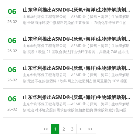
06
山东华利推出ASMD®-(厌氧+海洋)生物降解助剂，助力解决全球海洋环境微塑料污
山东华利环保工程有限公司 ---ASMD ® -( 厌氧 + 海洋 ) 生物降解助
26-02
剂 全球海洋环境中微塑料污染的主要来源： 衣物化学纤维产生的
微纤维污染占 35% 、 轮胎磨损产生的微橡胶污染占 28% ...
06
山东华利推出ASMD®-(厌氧+海洋)生物降解助剂，助力解决中国出口欧盟植物基塑
山东华利环保工程有限公司 ---ASMD ® -( 厌氧 + 海洋 ) 生物降解助
26-02
剂 突发！欧盟 21 国联合执法打击伪环保餐具，共查处 748 起非法
案例 将竹粉、玉米淀粉与塑料（ PE 、 PP 、 MEL 密胺）混 ...
06
山东华利推出ASMD®-(厌氧+海洋)生物降解助剂， 助力解决全球自然环境中微塑料
山东华利环保工程有限公司 ---ASMD ® -( 厌氧 + 海洋 ) 生物降解助
26-02
剂 无处不在的微塑料！蜘蛛网上的微塑料占整网重量的 10% 德国
一项最新研究，研究人员在城市收集的蜘蛛网中检测出了 ...
06
山东华利推出ASMD®-(厌氧+海洋)生物降解助剂，助力解决全球海洋环境中橡胶轮
山东华利环保工程有限公司 ---ASMD ® -( 厌氧 + 海洋 ) 生物降解助
26-02
剂 社会对环境议题的需求使橡胶轮胎磨损的 微橡胶颗粒污染问题
浮上台面 流入海洋的微橡胶颗粒大约 78% 来自橡胶轮胎 ...
<<
1
2
3
>
>>