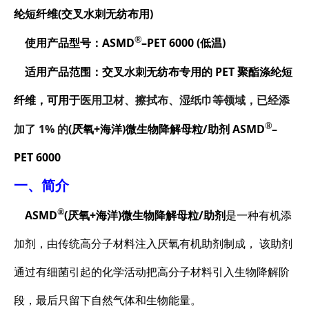
纶短纤维(交叉水刺无纺布用)
®
使用产品型号：
ASMD
–PET
6000 (低温
)
适用产品范围：
交叉水刺无纺布专用
的 PET 聚酯涤纶短
纤维，可用于
医用卫材、擦拭布、湿纸巾等领域
，已经添
®
加了 1% 的
(厌氧+海洋)微生物降解母粒/助剂
ASMD
–
PET 6
000
一、简介
®
ASMD
(厌氧+海洋)微生物降解母粒/助剂
是一种有机添
加剂，由传统高分子材料注入厌氧有机助剂制成， 该助剂
通过有细菌引起的化学活动把高分子材料引入生物降解阶
段，最后只留下自然气体和生物能量。