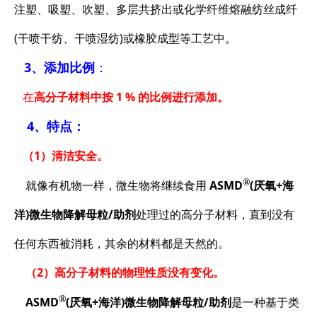
注塑、吸塑、吹塑、多层共挤出或化学纤维熔融纺丝成纤
(干喷干纺、干喷湿纺)或橡胶成型等工艺中。
3
、添加比例
：
在
高分子材料中按 1 % 的比例进行添加。
4、特点：
（1）清洁安全。
®
就像有机物一样，微生物将继续食用
ASMD
(厌氧+海
洋)微生物降解母粒/助剂
处理过的高分子材料，直到没有
任何东西被消耗，其余的材料都是天然的。
（2）高分子材料的物理性质没有变化
。
®
ASMD
(厌氧+海洋)微生物降解母粒/助剂
是一种基于类